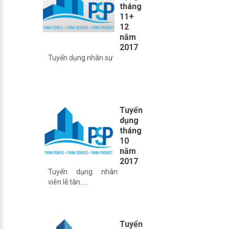
chuyên nghiệp (BQL,
tháng
kỹ thuật, an ninh, lễ
11+
tân, làm sạch) sẽ
12
mang đến chất lượng
năm
dịch vụ tốt nhất tới
2017
quý khách hàng.
Tuyển dụng nhân sự
Tuyển
dụng
tháng
10
năm
2017
Tuyển dụng nhân
viên lễ tân.....
Tuyển