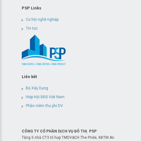
PSP Links
Cơ hội nghề nghiệp
Tin tức
Liên kết
Bộ Xây Dựng
Hiệp Hội BĐS Việt Nam
Phần mềm thu phí DV
CÔNG TY CỔ PHẦN DỊCH VỤ ĐÔ THỊ PSP
Tầng 5 nhà CT3 tổ hợp TMDV&CH The Pride, KĐTM An