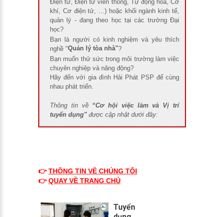
Điện tử, Điện tử viễn thông, Tự động hóa, Cơ
khí, Cơ điện tử, …) hoặc khối ngành kinh tế,
quản lý - đang theo học tại các trường Đại
học?
Bạn là người có kinh nghiệm và yêu thích
Quản lý tòa nhà"
nghề "
?
Bạn muốn thử sức trong môi trường làm việc
chuyên nghiệp và năng động?
Hãy đến với gia đình Hải Phát PSP để cùng
nhau phát triển.
Thông tin về
“Cơ hội việc làm và Vị trí
tuyển dụng"
được cập nhật dưới đây:
👉
THÔNG TIN VỀ CHÚNG TÔI
👉
Q
UAY VỀ TRANG CHỦ
Tuyển
dụng