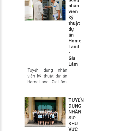
nhân
viên
kỹ
thuật
dự
án
Home
Land
-
Gia
Lâm
Tuyển dụng nhân
viên kỹ thuật dự án
Home Land - Gia Lâm
TUYỂN
DỤNG
NHÂN
SỰ-
KHU
VỰC