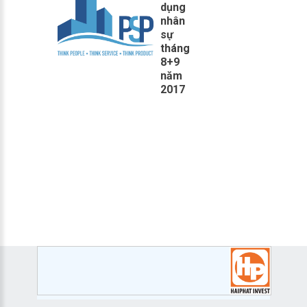
dụng
nhân
sự
tháng
8+9
năm
2017