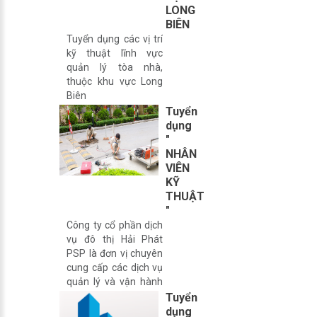
LONG
BIÊN
Tuyển dụng các vị trí
kỹ thuật lĩnh vực
quản lý tòa nhà,
thuộc khu vực Long
Biên
Tuyển
dụng
"
NHÂN
VIÊN
KỸ
THUẬT
"
Công ty cổ phần dịch
vụ đô thị Hải Phát
PSP là đơn vị chuyên
cung cấp các dịch vụ
quản lý và vận hành
hệ thống của tòa nhà,
Tuyển
cùng với đội ngũ
dụng