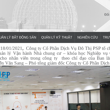
Đối
UẢN LÝ BẤT ĐỘNG SẢN
QUẢN LÝ KỸ THUẬT
NGHIÊN CỨU
TRU
18/01/2021
,
Công ty Cổ Phần Dịch Vụ Đô Thị PSP tổ ch
ản lý Vận hành Nhà chung cư – khóa học Nghiệp vụ
cho nhân viên trong công ty
theo chỉ đạo của Ban l
n Văn Sang – Phó tổng giám đốc Công ty Cổ Phần Dịch