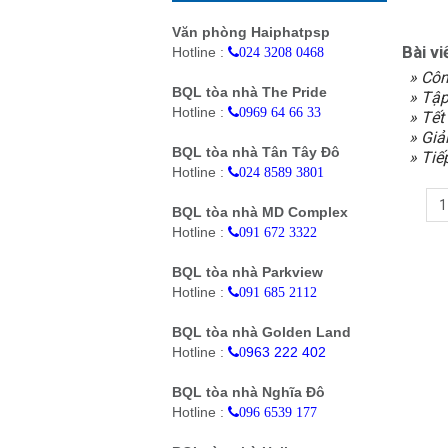
Văn phòng Haiphatpsp
Bài vi
Hotline :
024 3208 0468
» Côn
BQL tòa nhà The Pride
» Tậ
Hotline :
0969 64 66 33
» Tết
» Giả
BQL tòa nhà Tân Tây Đô
» Tiế
Hotline :
024 8589 3801
1
BQL tòa nhà MD Complex
Hotline :
091 672 3322
BQL tòa nhà Parkview
Hotline :
091 685 2112
BQL tòa nhà Golden Land
Hotline :
963 222 402
0
BQL tòa nhà Nghĩa Đô
Hotline :
096 6539 177