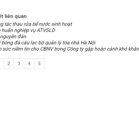
ết liên quan
g tác thau rửa bể nước sinh hoạt
p huấn nghiệp vụ ATVSLD
 nguyên đán
i bóng đá câu lạc bộ quản lý tòa nhà Hà Nội
p sức niềm tin cho CBNV trong Công ty gặp hoàn cảnh khó khăn
2
3
4
5