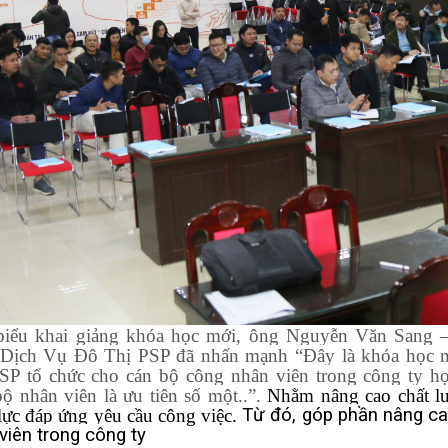
biểu khai giảng khóa học mới, ông Nguyễn Văn Sang 
Dịch Vụ Đô Thị PSP đã nhấn mạnh “Đây là khóa học
SP tổ chức cho cán bộ công nhân viên trong công ty họ
bộ nhân viên là ưu tiên số một..”.
Nhằm nâng cao chất lươ
Từ đó, góp phần
nâng ca
ực đáp ứng yêu cầu công việc.
viên trong công ty