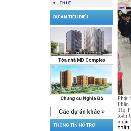
LIÊN HỆ
DỰ ÁN TIÊU BIỂU
Tòa nhà MD Complex
Phát 
Chung cư Nghĩa Đô
Phần 
Thị P
Các dự án khác
toàn 
nhân l
THÔNG TIN HỖ TRỢ
nhân 