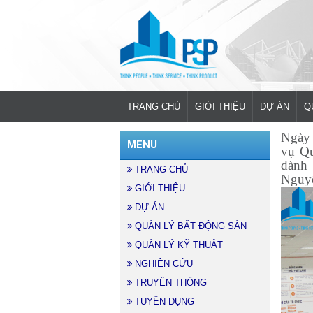
TRANG CHỦ
GIỚI THIỆU
DỰ ÁN
Q
Ngày 
MENU
vụ Qu
dành 
TRANG CHỦ
Nguyễ
GIỚI THIỆU
DỰ ÁN
QUẢN LÝ BẤT ĐỘNG SẢN
QUẢN LÝ KỸ THUẬT
NGHIÊN CỨU
TRUYỀN THÔNG
TUYỂN DỤNG